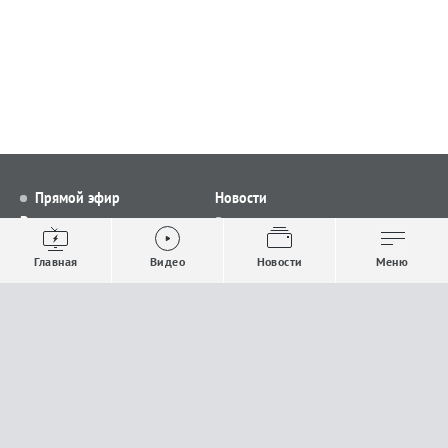
Прямой эфир
Новости
Видео
Все новости
Выпуски новостей
Общество
Главная
Видео
Новости
Меню
Проекты
Строительство и ЖКХ
Телепрограмма
Политика
Авторы
Происшествия
О канале
Спорт
Где и как смотреть
Экономика
Документы
Культура