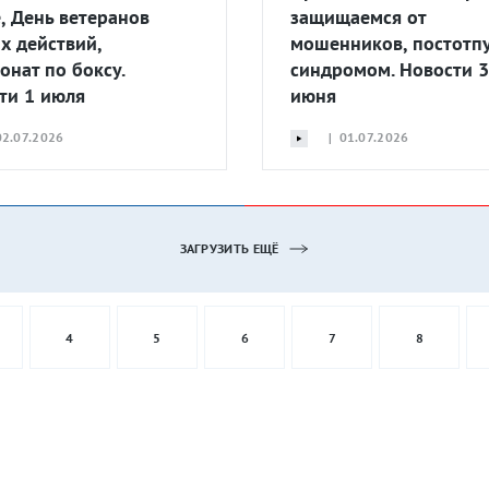
е, День ветеранов
защищаемся от
х действий,
мошенников, постотп
онат по боксу.
синдромом. Новости 
ти 1 июля
июня
2.07.2026
| 01.07.2026
ЗАГРУЗИТЬ ЕЩЁ
4
5
6
7
8