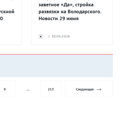
заветное «Да», стройка
ускной
развязки на Володарского.
30
Новости 29 июня
| 30.06.2026
9
…
213
Следующая