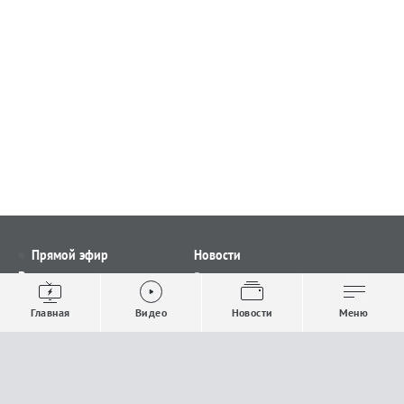
Прямой эфир
Новости
Видео
Все новости
Выпуски новостей
Общество
Главная
Видео
Новости
Меню
Проекты
Строительство и ЖКХ
Телепрограмма
Политика
Авторы
Происшествия
О канале
Спорт