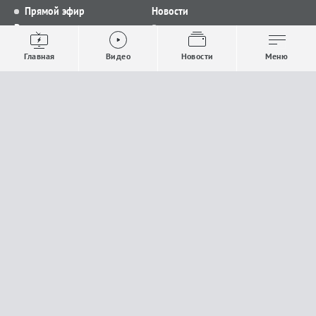
Прямой эфир
Новости
Видео
Все новости
Выпуски новостей
Общество
Главная
Видео
Новости
Меню
Проекты
Строительство и ЖКХ
Телепрограмма
Политика
Авторы
Происшествия
О канале
Спорт
Где и как смотреть
Экономика
Документы
Культура
Прислать материалы
У вас есть важная информация, которой вы
готовы поделиться с редакцией? Свяжитесь с
нами
Расскажи о проблеме.