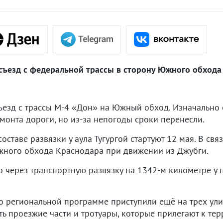
н съезд с федеральной трассы в сторону Южного обход
съезд с трассы М-4 «Дон» на Южный обход. Изначально 
монта дороги, но из-за непогоды сроки перенесли.
оставе развязки у аула Тугургой стартуют 12 мая. В связ
жного обхода Краснодара при движении из Джубги.
 через транспортную развязку на 1342-м километре у 
 региональной программе приступили ещё на трех улиц
ь проезжие части и тротуары, которые прилегают к тер