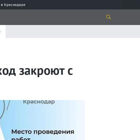
 в Краснодаре
е
од закроют с