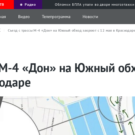
ТВ
Радио
Обломки БПЛА упали во дворе многоэтажки
ная
Видео
Телепрограмма
Новости
Х
Съезд с трассы М-4 «Дон» на Южный обход закроют с 12 мая в Краснодар
 М-4 «Дон» на Южный обх
нодаре