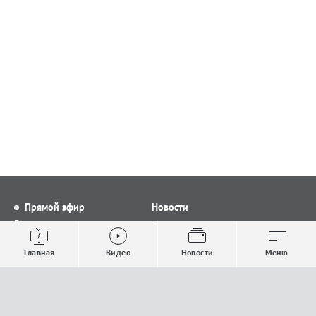
Прямой эфир
Новости
Видео
Все новости
Выпуски новостей
Общество
Главная
Видео
Новости
Меню
Проекты
Строительство и ЖКХ
Телепрограмма
Политика
Авторы
Происшествия
О канале
Спорт