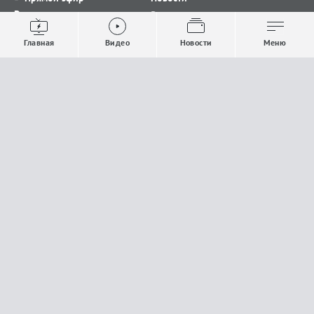
Видео
Все новости
Выпуски новостей
Общество
Главная
Видео
Новости
Меню
Проекты
Строительство и ЖКХ
Телепрограмма
Политика
Авторы
Происшествия
О канале
Спорт
Где и как смотреть
Экономика
Документы
Культура
Прислать материалы
У вас есть важная информация, которой вы
готовы поделиться с редакцией? Свяжитесь с
нами
Расскажи о проблеме.
18+
Поделись новостью