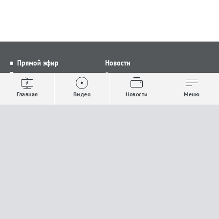
Прямой эфир
Новости
Видео
Все новости
Выпуски новостей
Общество
Главная
Видео
Новости
Меню
Проекты
Строительство и ЖКХ
Телепрограмма
Политика
Авторы
Происшествия
О канале
Спорт
Где и как смотреть
Экономика
Документы
Культура
Прислать материалы
У вас есть важная информация, которой вы