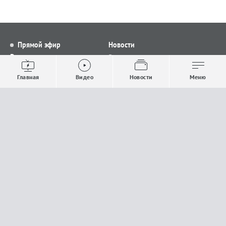
Прямой эфир
Новости
Видео
Все новости
Выпуски новостей
Общество
Главная
Видео
Новости
Меню
Проекты
Строительство и ЖКХ
Телепрограмма
Политика
Авторы
Происшествия
О канале
Спорт
Где и как смотреть
Экономика
Документы
Культура
Прислать материалы
У вас есть важная информация, которой вы
готовы поделиться с редакцией? Свяжитесь с
нами