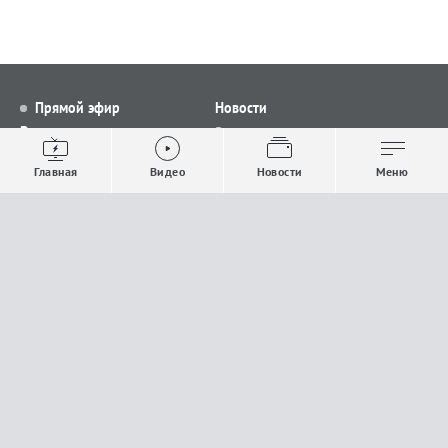
Прямой эфир
Новости
Видео
Все новости
Выпуски новостей
Общество
Главная
Видео
Новости
Меню
Проекты
Строительство и ЖКХ
Телепрограмма
Политика
Авторы
Происшествия
О канале
Спорт
Где и как смотреть
Экономика
Документы
Культура
Прислать материалы
У вас есть важная информация, которой вы
готовы поделиться с редакцией? Свяжитесь с