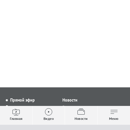
Прямой эфир
Новости
Видео
Все новости
Выпуски новостей
Общество
Главная
Видео
Новости
Меню
Проекты
Строительство и ЖКХ
Телепрограмма
Политика