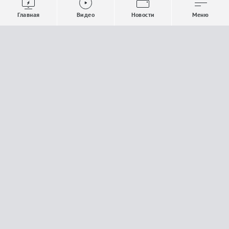
Выпуски новостей
Общество
Главная
Видео
Новости
Меню
Проекты
Строительство и ЖКХ
Телепрограмма
Политика
Авторы
Происшествия
О канале
Спорт
Где и как смотреть
Экономика
Документы
Культура
Прислать материалы
У вас есть важная информация, которой вы
готовы поделиться с редакцией? Свяжитесь с
нами
Расскажи о проблеме.
18+
Поделись новостью