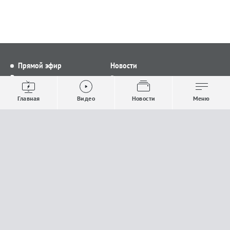
Прямой эфир
Новости
Видео
Все новости
Выпуски новостей
Общество
Главная
Видео
Новости
Меню
Проекты
Строительство и ЖКХ
Телепрограмма
Политика
Авторы
Происшествия
О канале
Спорт
Где и как смотреть
Экономика
Документы
Культура
Прислать материалы
У вас есть важная информация, которой вы