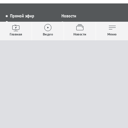
Прямой эфир
Новости
Видео
Все новости
Выпуски новостей
Общество
Главная
Видео
Новости
Меню
Проекты
Строительство и ЖКХ
Телепрограмма
Политика
Авторы
Происшествия
О канале
Спорт
Где и как смотреть
Экономика
Документы
Культура
Прислать материалы
У вас есть важная информация, которой вы
готовы поделиться с редакцией? Свяжитесь с
нами