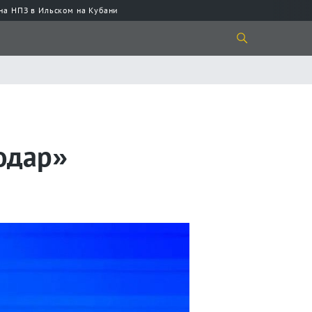
 на НПЗ в Ильском на Кубани
одар»