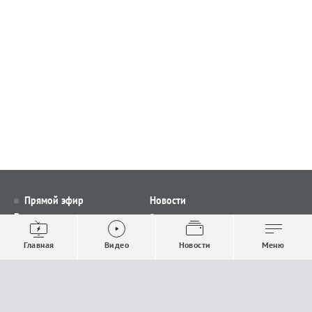
Прямой эфир
Новости
Видео
Все новости
Выпуски новостей
Общество
Главная
Видео
Новости
Меню
Проекты
Строительство и ЖКХ
Телепрограмма
Политика
Авторы
Происшествия
О канале
Спорт