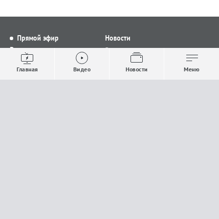
Прямой эфир
Новости
Видео
Все новости
Выпуски новостей
Общество
Главная
Видео
Новости
Меню
Проекты
Строительство и ЖКХ
Телепрограмма
Политика
Авторы
Происшествия
О канале
Спорт
Где и как смотреть
Экономика
Документы
Культура
Прислать материалы
У вас есть важная информация, которой вы
готовы поделиться с редакцией? Свяжитесь с
нами