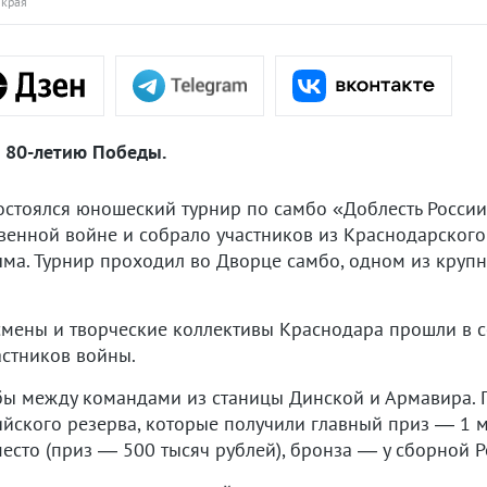
 края
 80-летию Победы.
состоялся юношеский турнир по самбо «Доблесть Росси
венной войне и собрало участников из Краснодарского
ыма. Турнир проходил во Дворце самбо, одном из круп
мены и творческие коллективы Краснодара прошли в с
стников войны.
бы между командами из станицы Динской и Армавира. 
ского резерва, которые получили главный приз — 1 м
есто (приз — 500 тысяч рублей), бронза — у сборной 