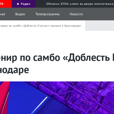
ТВ
Радио
Обломки БПЛА упали во дворе многоэтажки
ная
Видео
Телепрограмма
Новости
рнир по самбо «Доблесть России» прошел в Краснодаре
нир по самбо «Доблесть 
нодаре