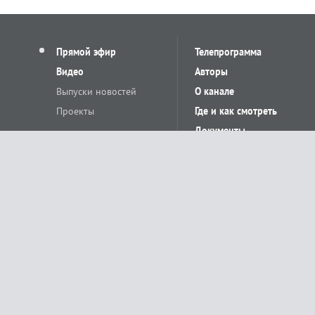
Прямой эфир
Телепрограмма
Видео
Авторы
Выпуски новостей
О канале
Проекты
Где и как смотреть
Документы
© «Сетевое издание Телеканал Краснодар». Свидетельство о регистр
выдано Федеральной службой по надзору в сфере связи, информацион
Учредитель сетевого издания: Общество с ограниченной ответственн
Главный редактор: О.С.Яхимович. 350020, г. Краснодар, ул.Северная, 
При использовании материалов сайта в интернете обязательна активн