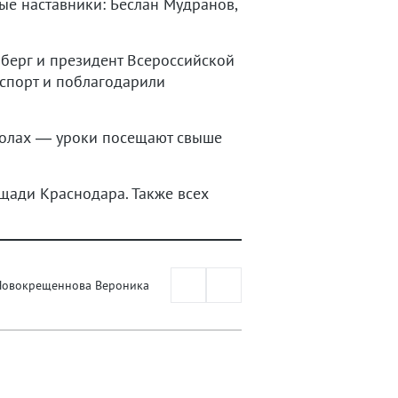
е наставники: Беслан Мудранов,
берг и президент Всероссийской
 спорт и поблагодарили
школах — уроки посещают свыше
ади Краснодара. Также всех
Новокрещеннова Вероника