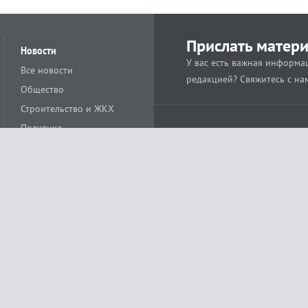
Прислать матер
Новости
У вас есть важная информац
Все новости
редакцией? Свяжитесь с на
Общество
Строительство и ЖКХ
Политика
Происшествия
Спорт
Расс
18+
Экономика
Культура
ации средства массовой информации ЭЛ № ФС77-78488 от 15 июня 2020 года
ных технологий и массовых коммуникаций (Роскомнадзор)
остью «Муниципальная телерадиокомпания «Краснодар»
279. Редакция
+7 (861) 259-17-96
info@tvkrasnodar.ru
Политика обработки персо
ая гиперссылка на tvkrasnodar.ru. При использовании видеоматериалов необход