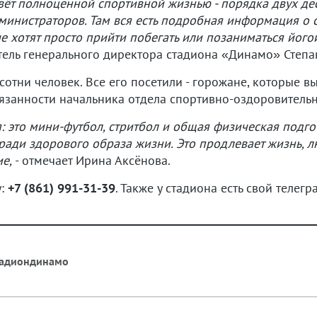
вёт полноценной спортивной жизнью - порядка двух де
министраторов. Там вся есть подробная информация о се
ые хотят просто прийти побегать или позаниматься йог
итель генерального директора стадиона «Динамо» Степа
сотни человек. Все его посетили - горожане, которые 
язанности начальника отдела спортивно-оздоровитель
я: это мини-футбол, стритбол и общая физическая подго
 ради здорового образа жизни. Это продлевает жизнь, л
ие,
- отмечает Ирина Аксёнова.
у:
+7 (861) 991-31-39
. Также у стадиона есть свой телегр
тадиондинамо