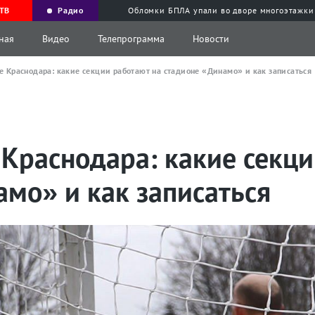
ТВ
Радио
Обломки БПЛА упали во дворе многоэтажки
ная
Видео
Телепрограмма
Новости
ре Краснодара: какие секции работают на стадионе «Динамо» и как записаться
 Краснодара: какие секц
мо» и как записаться