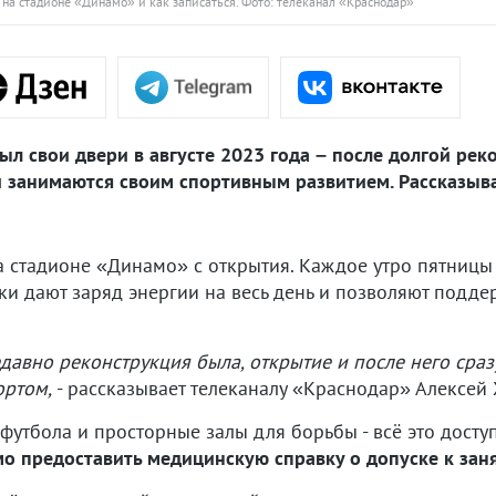
т на стадионе «Динамо» и как записаться. Фото: телеканал «Краснодар»
ыл свои двери в августе 2023 года – после долгой ре
и занимаются своим спортивным развитием. Рассказыва
а стадионе «Динамо» с открытия. Каждое утро пятницы
овки дают заряд энергии на весь день и позволяют под
едавно реконструкция была, открытие и после него сраз
ортом,
- рассказывает телеканалу «Краснодар» Алексей 
футбола и просторные залы для борьбы - всё это дост
о предоставить медицинскую справку о допуске к зан