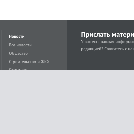
Прислать матер
Новости
У вас есть важная информац
Все новости
редакцией? Свяжитесь с на
Общество
Строительство и ЖКХ
Политика
Происшествия
Спорт
Расс
18+
Экономика
Культура
ации средства массовой информации ЭЛ № ФС77-78488 от 15 июня 2020 года
ных технологий и массовых коммуникаций (Роскомнадзор)