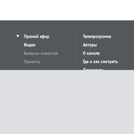
Прямой эфир
Телепрограмма
Видео
Авторы
Выпуски новостей
О канале
Проекты
Где и как смотреть
Документы
© «Сетевое издание Телеканал Краснодар». Свидетельство о регистр
выдано Федеральной службой по надзору в сфере связи, информацион