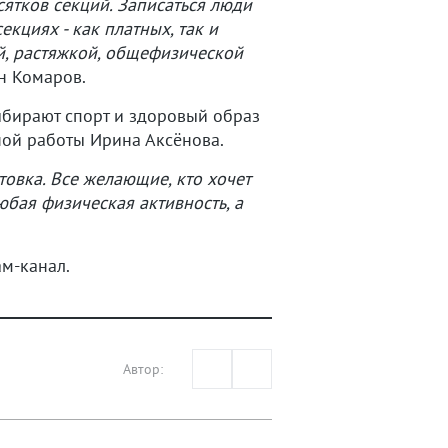
сятков секций. Записаться люди
кциях - как платных, так и
ой, растяжкой, общефизической
н Комаров.
выбирают спорт и здоровый образ
ной работы Ирина Аксёнова.
товка. Все желающие, кто хочет
юбая физическая активность, а
ам-канал.
Автор: