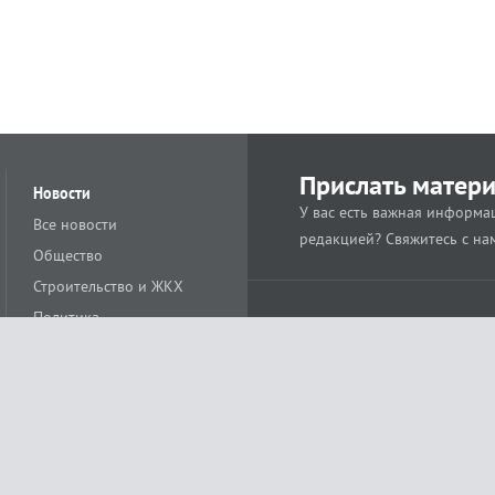
Прислать матер
Новости
У вас есть важная информац
Все новости
редакцией? Свяжитесь с на
Общество
Строительство и ЖКХ
Политика
Происшествия
Спорт
Расс
18+
Экономика
Культура