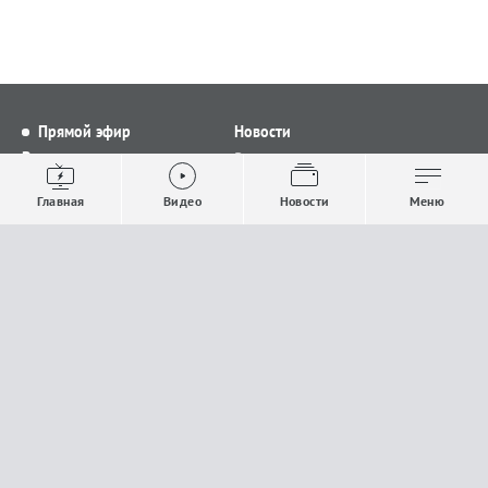
Прямой эфир
Новости
Видео
Все новости
Выпуски новостей
Общество
Главная
Видео
Новости
Меню
Проекты
Строительство и ЖКХ
Телепрограмма
Политика
Авторы
Происшествия
О канале
Спорт
Где и как смотреть
Экономика
Документы
Культура
Прислать материалы
У вас есть важная информация, которой вы
готовы поделиться с редакцией? Свяжитесь с