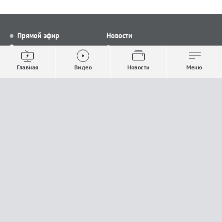
Прямой эфир
Новости
Видео
Все новости
Выпуски новостей
Общество
Главная
Видео
Новости
Меню
Проекты
Строительство и ЖКХ
Телепрограмма
Политика
Авторы
Происшествия
О канале
Спорт
Где и как смотреть
Экономика
Документы
Культура
Прислать материалы
У вас есть важная информация, которой вы
готовы поделиться с редакцией? Свяжитесь с
нами