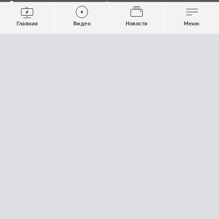
Видео
Все новости
Выпуски новостей
Общество
Главная
Видео
Новости
Меню
Проекты
Строительство и ЖКХ
Телепрограмма
Политика
Авторы
Происшествия
О канале
Спорт
Где и как смотреть
Экономика
Документы
Культура
Прислать материалы
У вас есть важная информация, которой вы
готовы поделиться с редакцией? Свяжитесь с
нами
Расскажи о проблеме.
18+
Поделись новостью