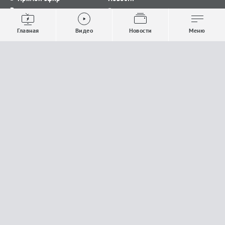
Видео
Все новости
Выпуски новостей
Общество
Главная
Видео
Новости
Меню
Проекты
Строительство и ЖКХ
Телепрограмма
Политика
Авторы
Происшествия
О канале
Спорт
Где и как смотреть
Экономика
Документы
Культура
Прислать материалы
У вас есть важная информация, которой вы
готовы поделиться с редакцией? Свяжитесь с
нами
Расскажи о проблеме.
18+
Поделись новостью