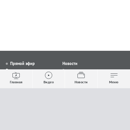
Прямой эфир
Новости
Видео
Все новости
Выпуски новостей
Общество
Главная
Видео
Новости
Меню
Проекты
Строительство и ЖКХ
Телепрограмма
Политика
Авторы
Происшествия
О канале
Спорт
Где и как смотреть
Экономика
Документы
Культура