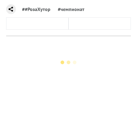
##РозаХутор
#чемпионат