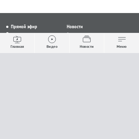
Прямой эфир
Новости
Видео
Все новости
Выпуски новостей
Общество
Главная
Видео
Новости
Меню
Проекты
Строительство и ЖКХ
Телепрограмма
Политика
Авторы
Происшествия
О канале
Спорт
Где и как смотреть
Экономика
Документы
Культура
Прислать материалы
У вас есть важная информация, которой вы
готовы поделиться с редакцией? Свяжитесь с
нами