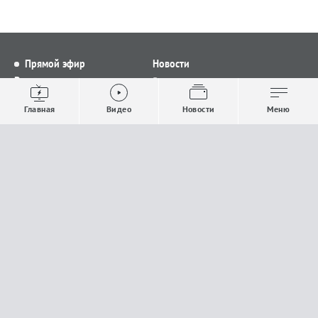
Прямой эфир
Новости
Видео
Все новости
Выпуски новостей
Общество
Главная
Видео
Новости
Меню
Проекты
Строительство и ЖКХ
Телепрограмма
Политика
Авторы
Происшествия
О канале
Спорт
Где и как смотреть
Экономика
Документы
Культура
Прислать материалы
У вас есть важная информация, которой вы
готовы поделиться с редакцией? Свяжитесь с
нами