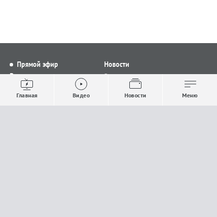
Прямой эфир
Новости
Видео
Все новости
Выпуски новостей
Общество
Главная
Видео
Новости
Меню
Проекты
Строительство и ЖКХ
Телепрограмма
Политика
Авторы
Происшествия
О канале
Спорт
Где и как смотреть
Экономика
Документы
Культура
Прислать материалы
У вас есть важная информация, которой вы