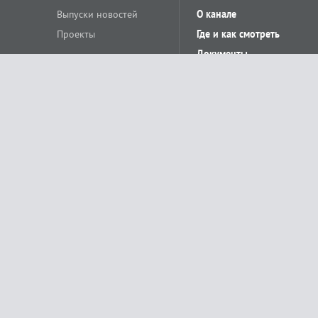
Выпуски новостей
О канале
Проекты
Где и как смотреть
Документы
© «Сетевое издание Телеканал Краснодар». Свидетельство о регистр
выдано Федеральной службой по надзору в сфере связи, информацион
Учредитель сетевого издания: Общество с ограниченной ответственн
Главный редактор: О.С.Яхимович. 350020, г. Краснодар, ул.Северная, 
При использовании материалов сайта в интернете обязательна активн
На информационном ресурсе применяются рекомендательные технолог
относящихся к предпочтениям пользователей сети «Интернет», наход