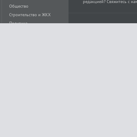
редакцией? Свяжитесь с на
Общество
Строительство и ЖКХ
Политика
Происшествия
Спорт
Расс
18+
Экономика
Культура
ации средства массовой информации ЭЛ № ФС77-78488 от 15 июня 2020 года
ных технологий и массовых коммуникаций (Роскомнадзор)
остью «Муниципальная телерадиокомпания «Краснодар»
279. Редакция
+7 (861) 259-17-96
info@tvkrasnodar.ru
Политика обработки персо
ая гиперссылка на tvkrasnodar.ru. При использовании видеоматериалов необход
ии (информационные технологии предоставления информации на основе сбора, 
ящихся на территории Российской Федерации). Подробнее в
Правилах применени