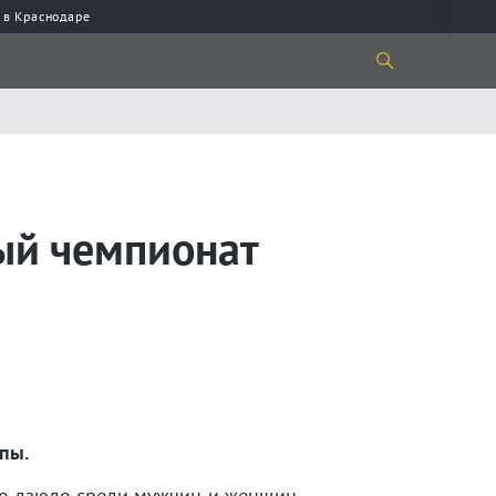
 в Краснодаре
ый чемпионат
пы.
по дзюдо среди мужчин и женщин.