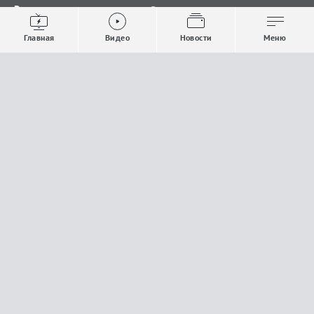
Видео
Все новости
Выпуски новостей
Общество
Главная
Видео
Новости
Меню
Проекты
Строительство и ЖКХ
Телепрограмма
Политика
Авторы
Происшествия
О канале
Спорт
Где и как смотреть
Экономика
Документы
Культура
Прислать материалы
У вас есть важная информация, которой вы
готовы поделиться с редакцией? Свяжитесь с
нами
Расскажи о проблеме.
18+
Поделись новостью