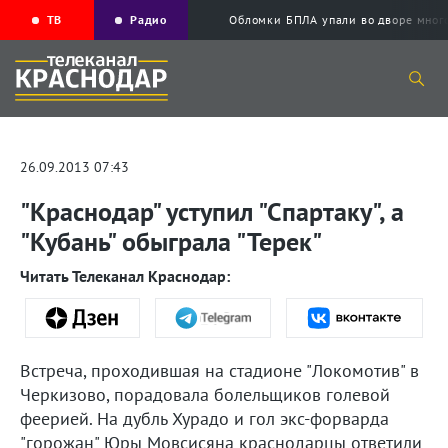
ТВ
Радио
Обломки БПЛА упали во дворе мног
26.09.2013 07:43
"Краснодар" уступил "Спартаку", а
"Кубань" обыграла "Терек"
Читать Телеканал Краснодар:
Встреча, проходившая на стадионе "Локомотив" в
Черкизово, порадовала болельщиков голевой
феерией. На дубль Хурадо и гол экс-форварда
"горожан" Юры Мовсисяна краснодарцы ответили