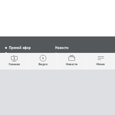
Прямой эфир
Новости
Видео
Все новости
Выпуски новостей
Общество
Главная
Видео
Новости
Меню
Проекты
Строительство и ЖКХ
Телепрограмма
Политика
Авторы
Происшествия
О канале
Спорт
Где и как смотреть
Экономика
Документы
Культура