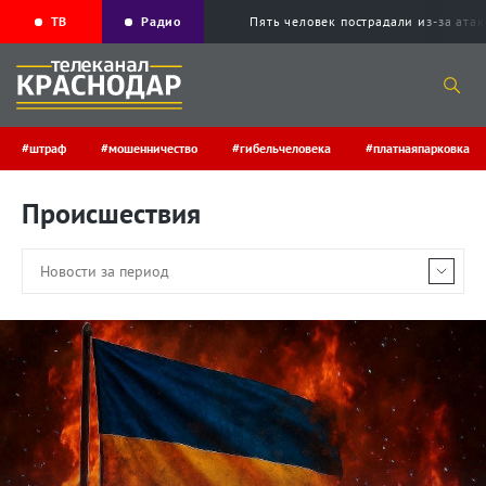
ТВ
Радио
Пять человек пострадали из-за ата
#штраф
#мошенничество
#гибельчеловека
#платнаяпарковка
Происшествия