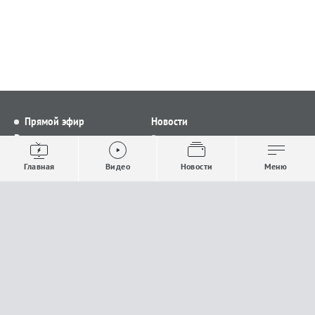
Прямой эфир
Новости
Видео
Все новости
Выпуски новостей
Общество
Главная
Видео
Новости
Меню
Проекты
Строительство и ЖКХ
Телепрограмма
Политика
Авторы
Происшествия
О канале
Спорт
Где и как смотреть
Экономика
Документы
Культура