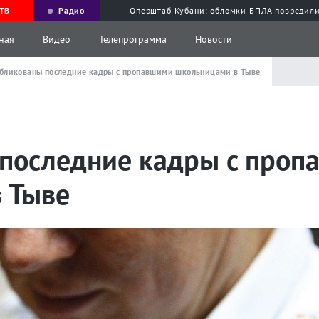
ТВ
Радио
Оперштаб Кубани: обломки БПЛА повредили
ная
Видео
Телепрограмма
Новости
бликованы последние кадры с пропавшими школьницами в Тыве
последние кадры с проп
 Тыве