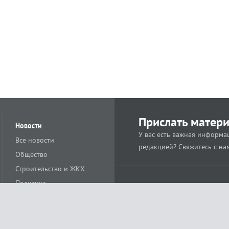
Прислать матер
Новости
У вас есть важная информац
Все новости
редакцией? Свяжитесь с на
Общество
Строительство и ЖКХ
Политика
Происшествия
Спорт
Расс
18+
Экономика