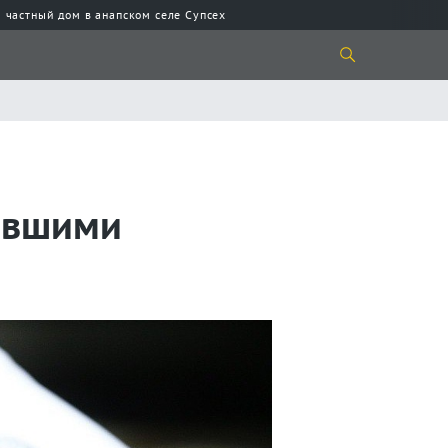
 частный дом в анапском селе Супсех
авшими