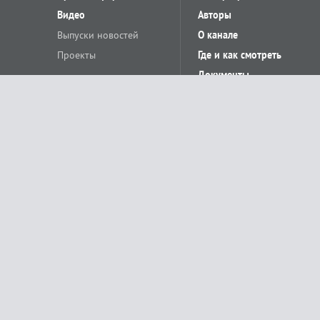
Видео
Авторы
Выпуски новостей
О канале
Проекты
Где и как смотреть
Документы
© «Сетевое издание Телеканал Краснодар». Свидетельство о регистр
выдано Федеральной службой по надзору в сфере связи, информацион
Учредитель сетевого издания: Общество с ограниченной ответственн
Главный редактор: О.С.Яхимович. 350020, г. Краснодар, ул.Северная, 
При использовании материалов сайта в интернете обязательна активн
На информационном ресурсе применяются рекомендательные технолог
относящихся к предпочтениям пользователей сети «Интернет», наход