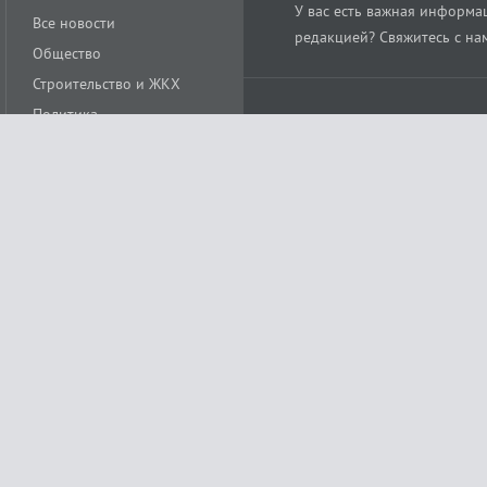
У вас есть важная информац
Все новости
редакцией? Свяжитесь с на
Общество
Строительство и ЖКХ
Политика
Происшествия
Спорт
Расс
18+
Экономика
Культура
ации средства массовой информации ЭЛ № ФС77-78488 от 15 июня 2020 года
ных технологий и массовых коммуникаций (Роскомнадзор)
остью «Муниципальная телерадиокомпания «Краснодар»
279. Редакция
+7 (861) 259-17-96
info@tvkrasnodar.ru
Политика обработки персо
ая гиперссылка на tvkrasnodar.ru. При использовании видеоматериалов необход
ии (информационные технологии предоставления информации на основе сбора, 
ящихся на территории Российской Федерации). Подробнее в
Правилах применени