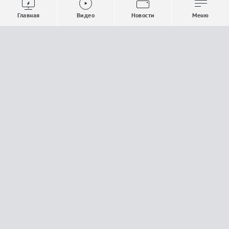
Выпуски новостей
Общество
Главная
Видео
Новости
Меню
Проекты
Строительство и ЖКХ
Телепрограмма
Политика
Авторы
Происшествия
О канале
Спорт
Где и как смотреть
Экономика
Документы
Культура
Прислать материалы
У вас есть важная информация, которой вы
готовы поделиться с редакцией? Свяжитесь с
нами
Расскажи о проблеме.
18+
Поделись новостью