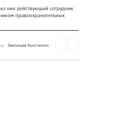
н из них действующий сотрудник
удником правоохранительных
ор:
Звягинцев Константин