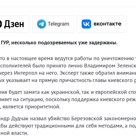
 ГУР, несколько подозреваемых уже задержаны.
то в настоящее время ведутся работы по уничтожению у
сполнителей было принято лично Владимиром Зеленски
ерез Интерпол на него. Эксперт также обратил вниман
х указывает на прямую причастность главы киевского 
ия будет замята как украинской, так и европейской ст
ияет на ситуацию, поскольку поддержка киевского реж
 является приоритетной.
андр Дудчак назвал убийство Березовской закономерно
ужбы действуют традиционными для себя методами, а п
ной власти.