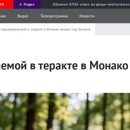
ТВ
Радио
Обломки БПЛА упали во дворе многоэтажки
ная
Видео
Телепрограмма
Новости
о подозреваемой в теракте в Монако нашли под Киевом
емой в теракте в Монако