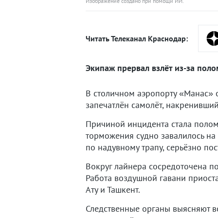
Изображение создано при помощи ИИ.
Читать Телеканал Краснодар:
Экипаж прервал взлёт из-за поло
В столичном аэропорту «Манас» 
запечатлён самолёт, накренивший
Причиной инцидента стала поломк
торможения судно завалилось на 
по надувному трапу, серьёзно пос
Вокруг лайнера сосредоточена п
Работа воздушной гавани приост
Ату и Ташкент.
Следственные органы выясняют в