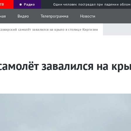
ТВ
Радио
Один человек пострадал при падении облом
ная
Видео
Телепрограмма
Новости
сажирский самолёт завалился на крыло в столице Киргизии
амолёт завалился на кры