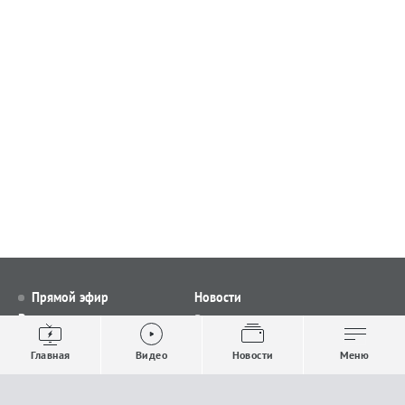
Прямой эфир
Новости
Видео
Все новости
Выпуски новостей
Общество
Главная
Видео
Новости
Меню
Проекты
Строительство и ЖКХ
Телепрограмма
Политика