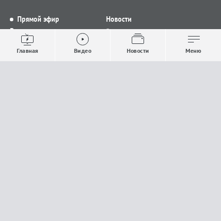
Прямой эфир
Новости
Видео
Все новости
Выпуски новостей
Общество
Главная
Видео
Новости
Меню
Проекты
Строительство и ЖКХ
Телепрограмма
Политика
Авторы
Происшествия
О канале
Спорт
Где и как смотреть
Экономика
Документы
Культура
Прислать материалы
У вас есть важная информация, которой вы
готовы поделиться с редакцией? Свяжитесь с
нами