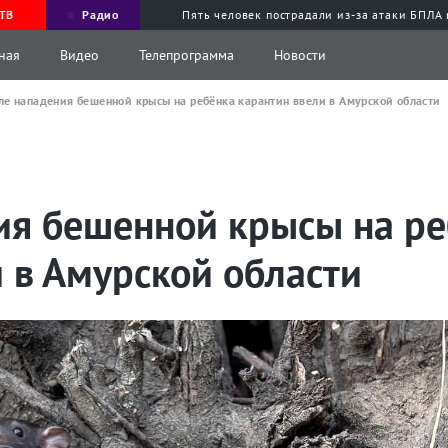
ТВ
Радио
Пять человек пострадали из-за атаки БПЛА
ная
Видео
Телепрограмма
Новости
ле нападения бешенной крысы на ребёнка карантин ввели в Амурской области
ия бешенной крысы на ре
 в Амурской области