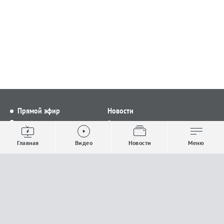
Прямой эфир
Новости
Видео
Все новости
Выпуски новостей
Общество
Главная
Видео
Новости
Меню
Проекты
Строительство и ЖКХ
Телепрограмма
Политика
Авторы
Происшествия
О канале
Спорт
Где и как смотреть
Экономика
Документы
Культура