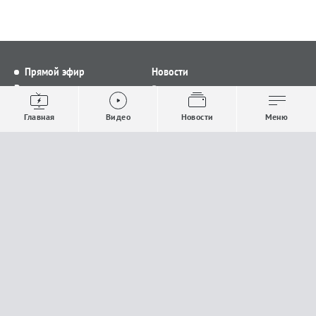
Прямой эфир
Новости
Видео
Все новости
Выпуски новостей
Общество
Главная
Видео
Новости
Меню
Проекты
Строительство и ЖКХ
Телепрограмма
Политика
Авторы
Происшествия
О канале
Спорт
Где и как смотреть
Экономика
Документы
Культура
Прислать материалы
У вас есть важная информация, которой вы
готовы поделиться с редакцией? Свяжитесь с
нами