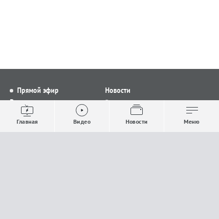
Прямой эфир
Новости
Видео
Все новости
Выпуски новостей
Общество
Главная
Видео
Новости
Меню
Проекты
Строительство и ЖКХ
Телепрограмма
Политика
Авторы
Происшествия
О канале
Спорт
Где и как смотреть
Экономика
Документы
Культура