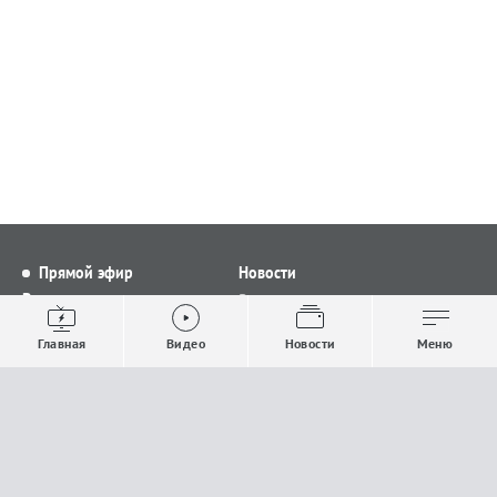
Прямой эфир
Новости
Видео
Все новости
Выпуски новостей
Общество
Главная
Видео
Новости
Меню
Проекты
Строительство и ЖКХ
Телепрограмма
Политика
Авторы
Происшествия
О канале
Спорт
Где и как смотреть
Экономика
Документы
Культура