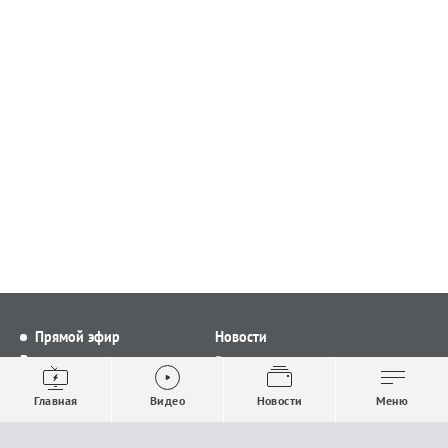
Прямой эфир
Новости
Видео
Все новости
Выпуски новостей
Общество
Главная
Видео
Новости
Меню
Проекты
Строительство и ЖКХ
Телепрограмма
Политика