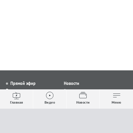
Прямой эфир
Новости
Видео
Все новости
Выпуски новостей
Общество
Главная
Видео
Новости
Меню
Проекты
Строительство и ЖКХ
Телепрограмма
Политика
Авторы
Происшествия
О канале
Спорт