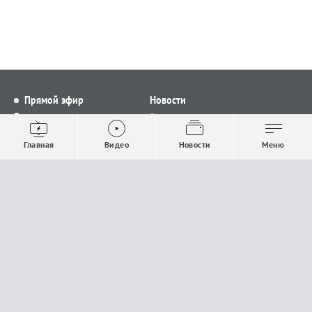
Прямой эфир
Новости
Видео
Все новости
Выпуски новостей
Общество
Главная
Видео
Новости
Меню
Проекты
Строительство и ЖКХ
Телепрограмма
Политика
Авторы
Происшествия
О канале
Спорт
Где и как смотреть
Экономика
Документы
Культура
Прислать материалы