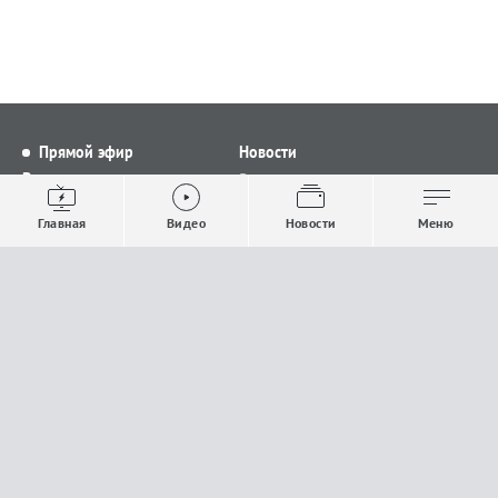
Прямой эфир
Новости
Видео
Все новости
Выпуски новостей
Общество
Главная
Видео
Новости
Меню
Проекты
Строительство и ЖКХ
Телепрограмма
Политика
Авторы
Происшествия
О канале
Спорт
Где и как смотреть
Экономика
Документы
Культура
Прислать материалы
У вас есть важная информация, которой вы