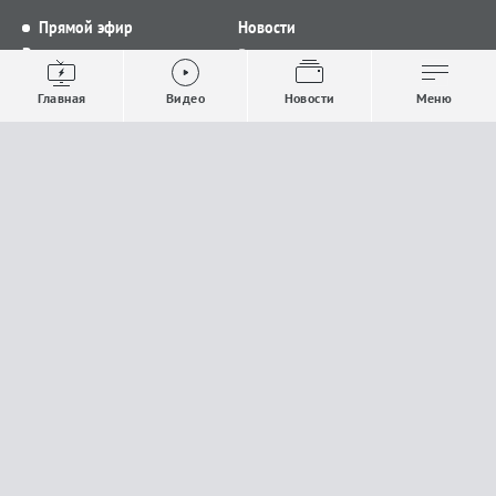
Прямой эфир
Новости
Видео
Все новости
Выпуски новостей
Общество
Главная
Видео
Новости
Меню
Проекты
Строительство и ЖКХ
Телепрограмма
Политика
Авторы
Происшествия
О канале
Спорт
Где и как смотреть
Экономика
Документы
Культура
Прислать материалы
У вас есть важная информация, которой вы
готовы поделиться с редакцией? Свяжитесь с
нами