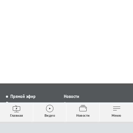
Прямой эфир
Новости
Видео
Все новости
Выпуски новостей
Общество
Главная
Видео
Новости
Меню
Проекты
Строительство и ЖКХ
Телепрограмма
Политика
Авторы
Происшествия